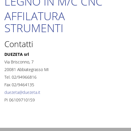
LEGNO IN M/C CNC
AFFILATURA
STRUMENTI
Contatti
DUEZETA srl
Via Brisconno, 7
20081 Abbiategrasso MI
Tel. 02/94966816
Fax 02/9464135
duezeta@duezeta.it
PI 06109710159